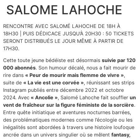
SALOME LAHOCHE
Aller
au
contenu
RENCONTRE AVEC SALOMÉ LAHOCHE DE 18H À
18H30 | PUIS DÉDICACE JUSQU’À 20H30 : 50 TICKETS
SERONT DISTRIBUÉS LE JOUR MÊME À PARTIR DE
17H30.
Cette toute jeune bédéiste est désormais
suivie par 120
000 abonnés
. Son humour décalé, nous a fait mourir de
rire dans
« Peur de mourir mais flemme de vivre »
,
suite de
« La vie est une corvée »
, réunissant ses strips
Instagram publiés entre décembre 2022 et octobre
2024. Avec
« Ancolie »
, Salomé Lahoche fait souffler
un
vent de fraîcheur sur la figure féministe de la sorcière
.
Entre quête initiatique et aventures nocturnes barrées,
des problématiques modernes comme l’écologie ou les
inégalités sont abordées à travers une histoire loufoque
ancrée dans un univers singulier où se mêlent
fantasy,