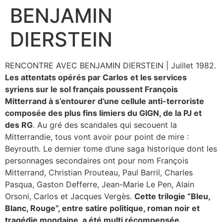
BENJAMIN
Aller
au
DIERSTEIN
contenu
RENCONTRE AVEC BENJAMIN DIERSTEIN | Juillet 1982.
Les attentats opérés par Carlos
et les services
syriens sur le sol français poussent François
Mitterrand à s’entourer d’une cellule anti-terroriste
composée des plus fins limiers du GIGN, de la PJ et
des RG
. Au gré des scandales qui secouent la
Mitterrandie, tous vont avoir pour point de mire :
Beyrouth. Le dernier tome d’une saga historique dont les
personnages secondaires ont pour nom François
Mitterrand, Christian Prouteau, Paul Barril, Charles
Pasqua, Gaston Defferre, Jean-Marie Le Pen, Alain
Orsoni, Carlos et Jacques Vergès.
Cette trilogie “Bleu,
Blanc, Rouge”, entre satire politique, roman noir et
tragédie mondaine, a été multi récompensée.