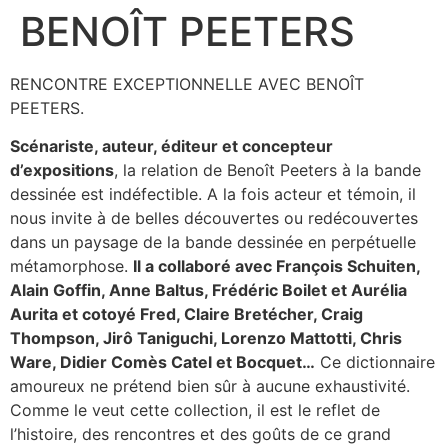
BENOÎT PEETERS
Aller
au
contenu
RENCONTRE EXCEPTIONNELLE AVEC BENOÎT
PEETERS.
Scénariste, auteur, éditeur et concepteur
d’expositions
, la relation de Benoît Peeters à la bande
dessinée est indéfectible. A la fois acteur et témoin, il
nous invite à de belles découvertes ou redécouvertes
dans un paysage de la bande dessinée en perpétuelle
métamorphose.
Il a collaboré avec François Schuiten,
Alain Goffin, Anne Baltus, Frédéric Boilet et Aurélia
Aurita et cotoyé Fred, Claire Bretécher, Craig
Thompson, Jirô Taniguchi, Lorenzo Mattotti, Chris
Ware, Didier Comès Catel et Bocquet…
Ce dictionnaire
amoureux ne prétend bien sûr à aucune exhaustivité.
Comme le veut cette collection, il est le reflet de
l’histoire, des rencontres et des goûts de ce grand