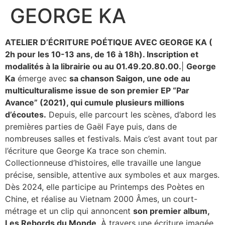
GEORGE KA
Aller
au
contenu
ATELIER D’ÉCRITURE POÉTIQUE AVEC GEORGE KA (
2h pour les 10-13 ans, de 16 à 18h). Inscription et
modalités à la librairie ou au 01.49.20.80.00.
|
George
Ka
émerge avec
sa chanson Saigon, une ode au
multiculturalisme issue de son premier EP “Par
Avance” (2021), qui cumule plusieurs millions
d’écoutes.
Depuis, elle parcourt les scènes, d’abord les
premières parties de Gaël Faye puis, dans de
nombreuses salles et festivals. Mais c’est avant tout par
l’écriture que George Ka trace son chemin.
Collectionneuse d’histoires, elle travaille une langue
précise, sensible, attentive aux symboles et aux marges.
Dès 2024, elle participe au Printemps des Poètes en
Chine, et réalise au Vietnam 2000 Âmes, un court-
métrage et un clip qui annoncent
son premier album,
Les Rebords du Monde
. À travers une écriture imagée